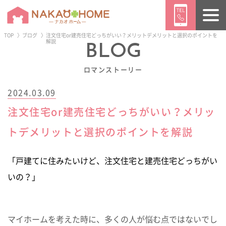
TOP
ブログ
注文住宅or建売住宅どっちがいい？メリットデメリットと選択のポイントを
解説
BLOG
ようこそ ／
ゲスト
様
ロマンストーリー
ログイン
会員登録
2024.03.09
注文住宅or建売住宅どっちがいい？メリッ
トップページ
販売物件情報
イベント情報
トデメリットと選択のポイントを解説
「戸建てに住みたいけど、注文住宅と建売住宅どっちがい
ニュース
ブログ
施工事例
いの？」
CONTENTS
マイホームを考えた時に、多くの人が悩む点ではないでし
ナカオホームの家づくり