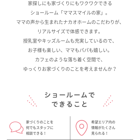
家探しにも家づくりにもワクワクできる
CONCEPT
ショールーム「ママスマイルの家」。
ビジネスページ
ママの声から生まれたナカオホームのこだわりが、
BUSINESS
リアルサイズで体感できます。
授乳室やキッズルームも充実しているので、
ショールーム & モデルハウス
お子様も楽しい、ママもパパも嬉しい。
SHOWROOM & MODEL HOUSE
カフェのような落ち着く空間で、
よくあるご質問
ゆっくりお家づくりのことを考えませんか？
FAQ
会社情報
COMPANY
オーナー様専用サイト
OWNER
家づくりのことを
希望エリア内の
何でもスタッフに
情報がたくさん
採用情報
相談できる！
見られる！
RECRUIT