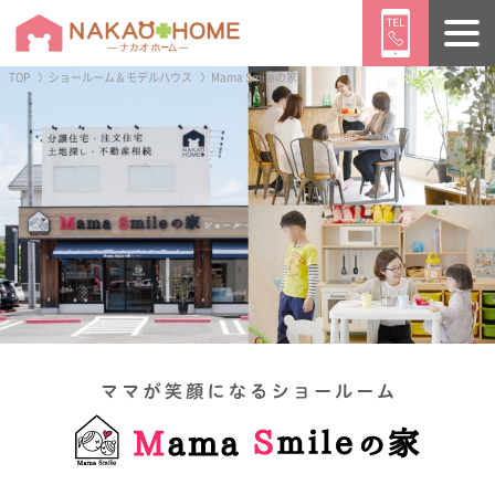
TOP
ショールーム＆モデルハウス
Mama Smileの家
ようこそ ／
ゲスト
様
ログイン
会員登録
トップページ
販売物件情報
イベント情報
ニュース
ブログ
施工事例
CONTENTS
ナカオホームの家づくり