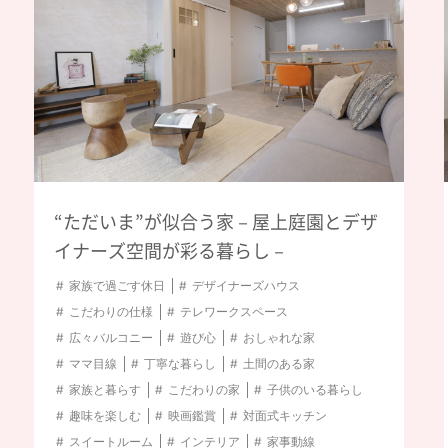
行販売
#家事スペース
#テレワークスペース
#
#ネコと暮らすお家
#2階リビング
#おしゃれな家
のある家
#家族と暮らす
#こだわりの家
#子供
鑑賞
#デコ窓
#対面式キッチン
#スイートルー
#アウトドア
#ガレージ
#ウッドデッキ
#屋
“ただいま”が似合う家－屋上庭園とデザ
#吹き抜け
イナーズ空間が彩る暮らし－
家族で過ごす休日
デザイナーズハウス
絞り込みをリセット
こだわりの仕様
テレワークスペース
絞り込む
広々バルコニー
遊び心
おしゃれな家
ママ目線
丁寧な暮らし
土間のある家
家族と暮らす
こだわりの家
子供のいる暮らし
趣味を楽しむ
映画鑑賞
対面式キッチン
スイートルーム
インテリア
家事動線