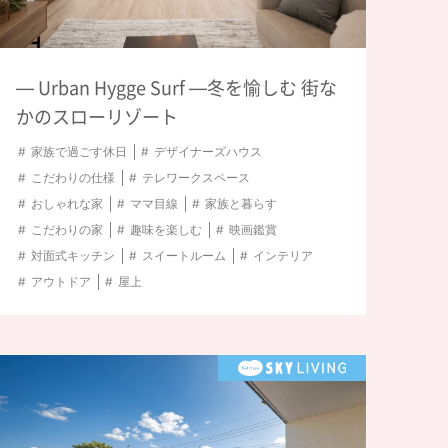
― Urban Hygge Surf ―冬を愉しむ 街な
かのスローリゾート
家族で過ごす休日
デザイナーズハウス
こだわりの仕様
テレワークスペース
おしゃれな家
ママ目線
家族と暮らす
こだわりの家
趣味を楽しむ
映画鑑賞
対面式キッチン
スイートルーム
インテリア
アウトドア
屋上