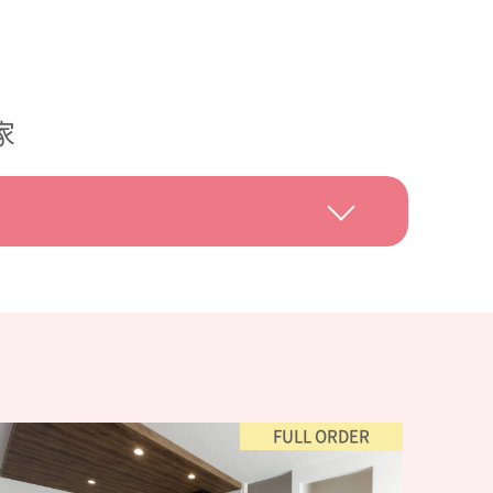
家
FULL ORDER
お家
#コスパの良いお家