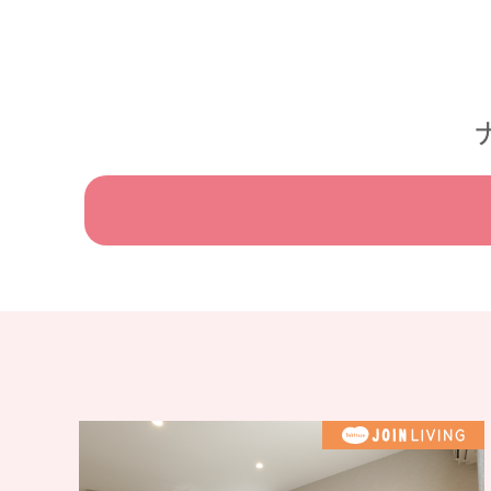
#家族で過ごす休日
#