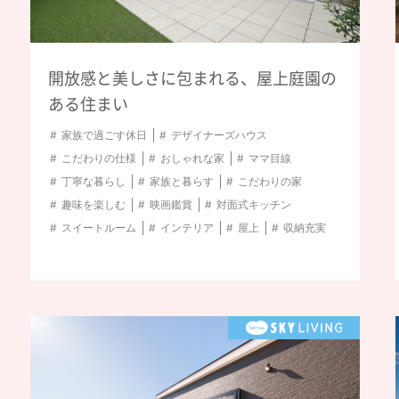
開放感と美しさに包まれる、屋上庭園の
ある住まい
家族で過ごす休日
デザイナーズハウス
こだわりの仕様
おしゃれな家
ママ目線
丁寧な暮らし
家族と暮らす
こだわりの家
趣味を楽しむ
映画鑑賞
対面式キッチン
スイートルーム
インテリア
屋上
収納充実