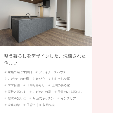
広々バルコニー
#ゲーム
#ママ目線
のいる暮らし
ム
#インテリア
上
#趣味
#ペット
整う暮らしをデザインした、洗練された
住まい
家族で過ごす休日
デザイナーズハウス
する
こだわりの仕様
遊び心
おしゃれな家
ママ目線
丁寧な暮らし
土間のある家
家族と暮らす
こだわりの家
子供のいる暮らし
趣味を楽しむ
対面式キッチン
インテリア
家事動線
子育て
収納充実