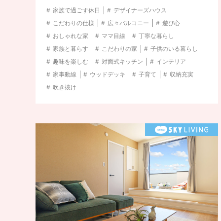
家族で過ごす休日
デザイナーズハウス
こだわりの仕様
広々バルコニー
遊び心
おしゃれな家
ママ目線
丁寧な暮らし
家族と暮らす
こだわりの家
子供のいる暮らし
趣味を楽しむ
対面式キッチン
インテリア
家事動線
ウッドデッキ
子育て
収納充実
吹き抜け