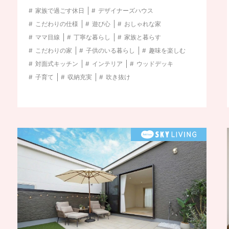
家族で過ごす休日
デザイナーズハウス
こだわりの仕様
遊び心
おしゃれな家
ママ目線
丁寧な暮らし
家族と暮らす
こだわりの家
子供のいる暮らし
趣味を楽しむ
対面式キッチン
インテリア
ウッドデッキ
子育て
収納充実
吹き抜け