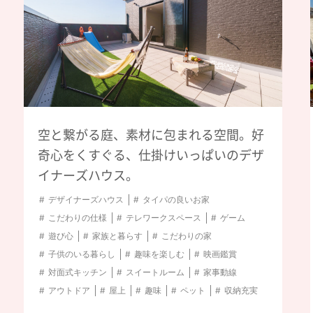
空と繋がる庭、素材に包まれる空間。好
奇心をくすぐる、仕掛けいっぱいのデザ
イナーズハウス。
デザイナーズハウス
タイパの良いお家
こだわりの仕様
テレワークスペース
ゲーム
遊び心
家族と暮らす
こだわりの家
子供のいる暮らし
趣味を楽しむ
映画鑑賞
対面式キッチン
スイートルーム
家事動線
アウトドア
屋上
趣味
ペット
収納充実