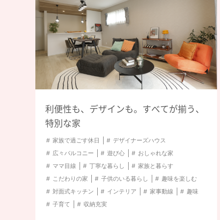
#こだわりの仕様
#先
#平屋
#遊び心
#丁寧な暮らし
#土間
#趣味を楽しむ
#映画
#天窓
#家事動線
利便性も、デザインも。すべてが揃う、
#子育て
#収納充実
特別な家
家族で過ごす休日
デザイナーズハウス
広々バルコニー
遊び心
おしゃれな家
ママ目線
丁寧な暮らし
家族と暮らす
こだわりの家
子供のいる暮らし
趣味を楽しむ
対面式キッチン
インテリア
家事動線
趣味
子育て
収納充実