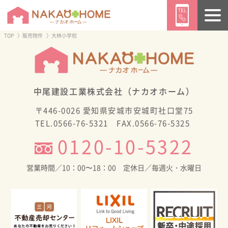
TOP
販売物件
大林小学校
ようこそ ／
ゲスト
様
ログイン
会員登録
中尾建設工業株式会社（ナカオホーム）
〒446-0026 愛知県安城市安城町社口堂75
TEL.0566-76-5321 FAX.0566-76-5325
トップページ
販売物件情報
イベント情報
0120-10-5322
営業時間／10：00〜18：00 定休日／毎週火・水曜日
ニュース
ブログ
施工事例
CONTENTS
ナカオホームの家づくり