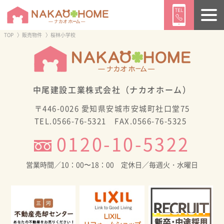
TOP
販売物件
桜林小学校
ようこそ ／
ゲスト
様
ログイン
会員登録
中尾建設工業株式会社（ナカオホーム）
〒446-0026 愛知県安城市安城町社口堂75
TEL.0566-76-5321 FAX.0566-76-5325
トップページ
販売物件情報
イベント情報
0120-10-5322
営業時間／10：00〜18：00 定休日／毎週火・水曜日
ニュース
ブログ
施工事例
CONTENTS
ナカオホームの家づくり