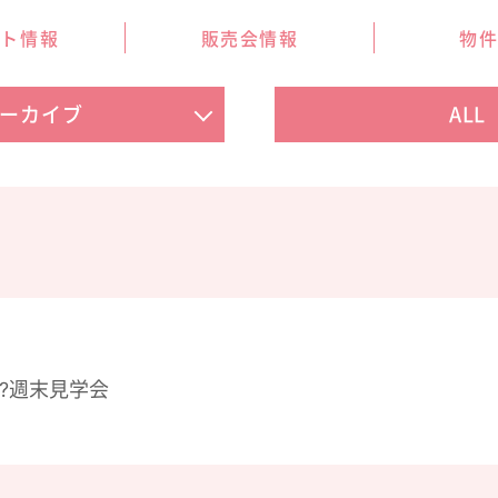
ント情報
販売会情報
物
ーカイブ
ALL
⁉週末見学会