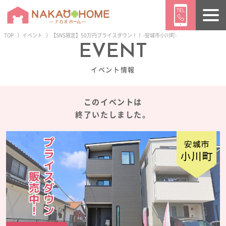
TOP
イベント
【SNS限定】50万円プライスダウン！！ -安城市小川町-
EVENT
ようこそ ／
ゲスト
様
イベント情報
ログイン
会員登録
このイベントは
終了いたしました。
トップページ
販売物件情報
イベント情報
ニュース
ブログ
施工事例
CONTENTS
ナカオホームの家づくり