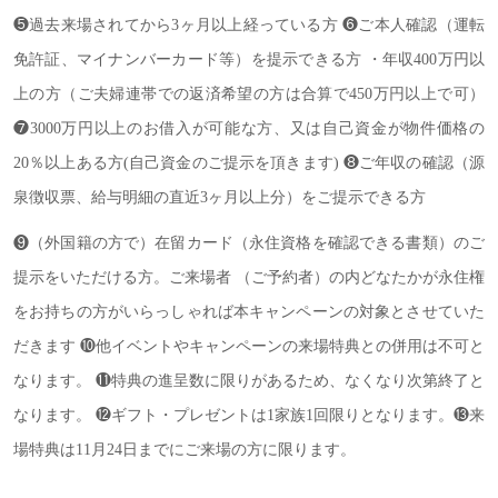
❺過去来場されてから3ヶ月以上経っている方 ❻ご本人確認（運転
免許証、マイナンバーカード等）を提示できる方 ・年収400万円以
上の方（ご夫婦連帯での返済希望の方は合算で450万円以上で可）
❼3000万円以上のお借入が可能な方、又は自己資金が物件価格の
20％以上ある方(自己資金のご提示を頂きます) ❽ご年収の確認（源
泉徴収票、給与明細の直近3ヶ月以上分）をご提示できる方
❾（外国籍の方で）在留カード（永住資格を確認できる書類）のご
提示をいただける方。ご来場者 （ご予約者）の内どなたかが永住権
をお持ちの方がいらっしゃれば本キャンペーンの対象とさせていた
だきます ❿他イベントやキャンペーンの来場特典との併用は不可と
なります。 ⓫特典の進呈数に限りがあるため、なくなり次第終了と
なります。 ⓬ギフト・プレゼントは1家族1回限りとなります。⓭来
場特典は11月24
日までにご来場の方に限ります。