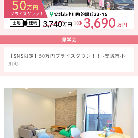
CONCEPT
ビジネスページ
BUSINESS
見学会
ショールーム & モデルハウス
SHOWROOM & MODEL HOUSE
【SNS限定】50万円プライスダウン！！ -安城市小
よくあるご質問
川町-
FAQ
会社情報
COMPANY
オーナー様専用サイト
OWNER
採用情報
RECRUIT